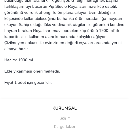
bulunduğu alanlara farklılık getiriyor. Girdiği mutfağı tek başına
farklılaştırmayı başaran Pip Studio Royal sarı mavi küp estetik
görünümü ve renk ahengi ile ön plana çıkıyor. Evin dilediğiniz
köşesinde kullanabileceğiniz bu harika ürün, sıradanlığa meydan
okuyor. Sahip olduğu lüks ve dinamik çizgileri ile görenleri kendine
hayran bırakan Royal sarı mavi porselen küp ürünü 1900 ml’ lik
kapasitesi ile kullanım alanı konusunda kolaylık sağlıyor.
Çizilmeyen dokusu ile evinizin en değerli eşyaları arasında yerini
almaya hazır...
Hacim: 1900 ml
Elde yıkanması önerilmektedir.
Fiyat 1 adet için geçerlidir.
Bu ürünün fiyat bilgisi, resim, ürün açıklamalarında ve diğer
konularda yetersiz gördüğünüz noktaları öneri formunu kullanarak
Bu ürüne ilk yorumu siz yapın!
KURUMSAL
tarafımıza iletebilirsiniz.
Görüş ve önerileriniz için teşekkür ederiz.
İletişim
Yorum Yaz
Kargo Takibi
Ürün resmi kalitesiz, bozuk veya görüntülenemiyor.