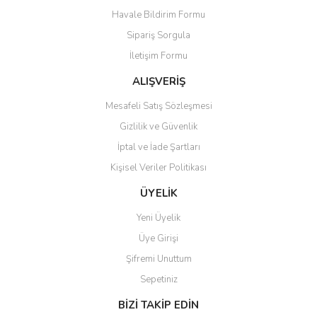
Havale Bildirim Formu
Ürün açıklamasında eksik bilgiler bulunuyor.
Sipariş Sorgula
Ürün bilgilerinde hatalar bulunuyor.
İletişim Formu
Ürün fiyatı diğer sitelerden daha pahalı.
Bu ürüne benzer farklı alternatifler olmalı.
ALIŞVERİŞ
Mesafeli Satış Sözleşmesi
Gizlilik ve Güvenlik
İptal ve İade Şartları
Kişisel Veriler Politikası
Gönder
ÜYELİK
Yeni Üyelik
Üye Girişi
Şifremi Unuttum
Sepetiniz
BİZİ TAKİP EDİN